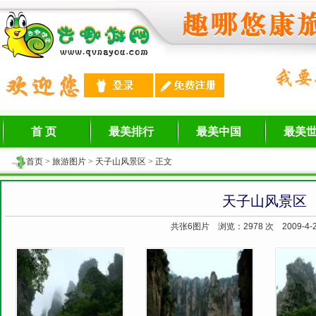
首 页
最美排行
最美中国
最美
首页
>
旅游图片
>
天子山风景区
> 正文
天子山风景区
共张6图片 浏览：
2978 次 2009-4-2